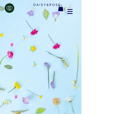
D A I S Y & R O S E